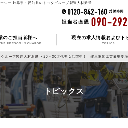
ービーシー 岐阜県・愛知県のトヨタグループ製造人材派遣
業のご担当者様へ
現在の求人情報およびト
THE PERSON IN CHARGE
TOPICS
タグループ製造人材派遣
>
20～30才代男女活躍中！ 岐阜車体工業募集要
トピックス