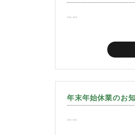
……
年末年始休業のお
……