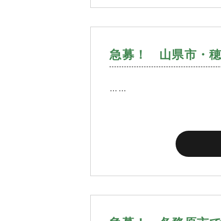
急募！ 山県市・
……