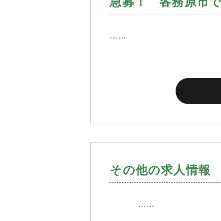
急募！ 各務原市
……
その他の求人情報 2
……