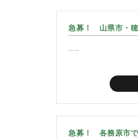
急募！ 山県市・
……
急募！ 各務原市