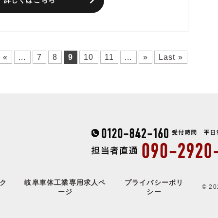
«
...
7
8
9
10
11
...
»
Last »
ク
岐阜車体工業専用求人ペ
プライバシーポリ
© 
ージ
シー