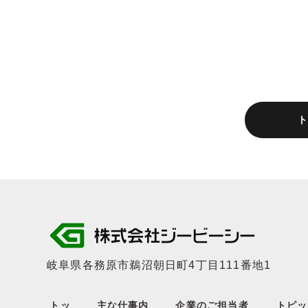
岐阜県各務原市鵜沼朝日町4丁目111番地1
トッ
主な仕事内
企業のご担当者
トピッ